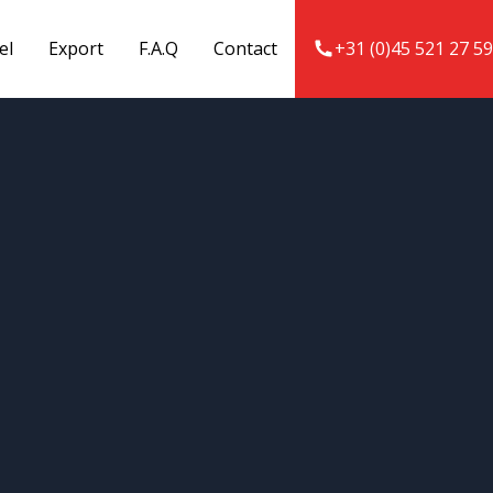
el
Export
F.A.Q
Contact
+31 (0)45 521 27 59