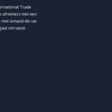
ernational Trade
jke afnemers met een
t met iemand die uw
 gaat om vaste