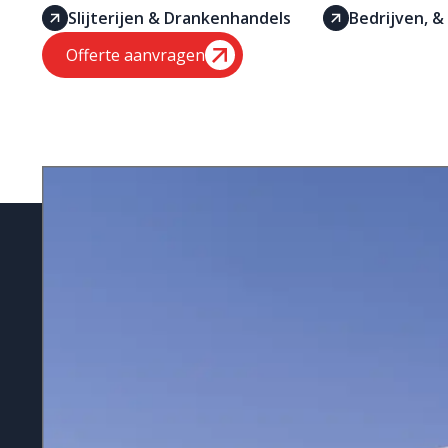
Slijterijen & Drankenhandels
Bedrijven, &
Offerte aanvragen