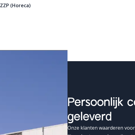
 ZZP (Horeca)
Persoonlijk c
geleverd
Onze klanten waarderen voora