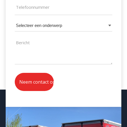
Telefoonnummer
(Vereist)
Selecteer
een
onderwerp
Bericht
(Vereist)