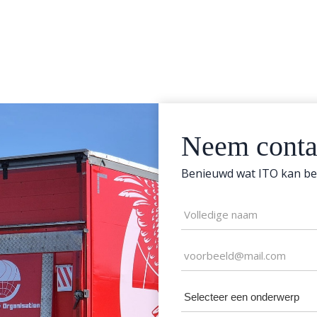
Neem conta
Benieuwd wat ITO kan be
Naam
(Vereist)
E-
mailadres
Selecteer
(Vereist)
een