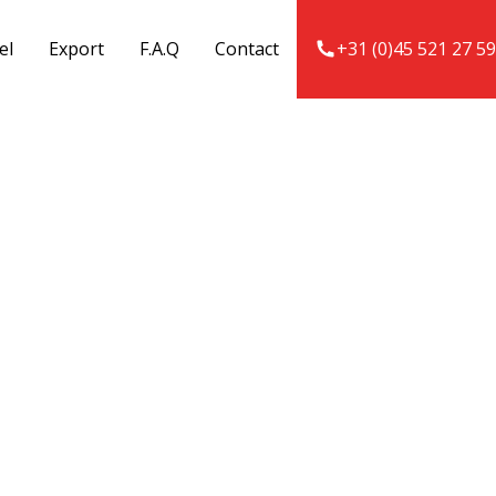
el
Export
F.A.Q
Contact
+31 (0)45 521 27 59